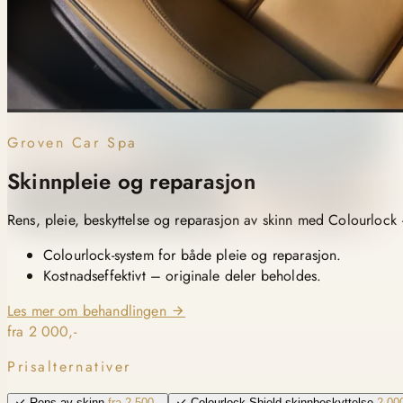
Groven Car Spa
Skinnpleie og reparasjon
Rens, pleie, beskyttelse og reparasjon av skinn med Colourlock – f
Colourlock-system for både pleie og reparasjon.
Kostnadseffektivt – originale deler beholdes.
Les mer om behandlingen
fra 2 000,-
Prisalternativer
Rens av skinn
fra 2 500,-
Colourlock Shield skinnbeskyttelse
2 000