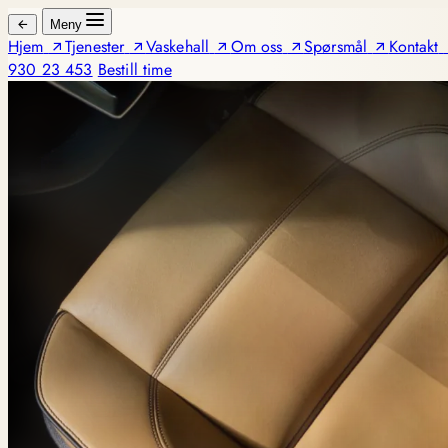
Meny
Hjem
Tjenester
Vaskehall
Om oss
Spørsmål
Kontakt
930 23 453
Bestill time